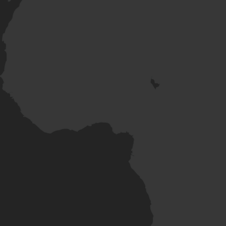
ra
Audit Gratui
Richiedi ora