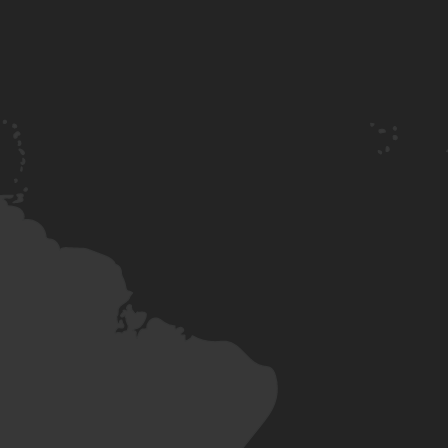
Esplo
Profile
Per chi
Brand Lab
AI Studio
Works