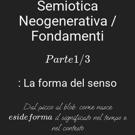
Semiotica
Neogenerativa /
Fondamenti
P
a
r
t
e
1
/
3
: La forma del senso
Dal picco al blob: come nasce
e
s
i
d
e
f
o
r
m
a
il significato nel tempo e
nel contesto